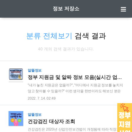
정보 저장소
분류 전체보기
검색 결과
40 개의 검색 결과가 있습니다.
알뜰정보
정부 지원금 및 알짜 정보 모음(실시간 업데이트)
"내가 놓친 지원금은 없을까?", "어디에서 지원금 정보를 놓치지
않고 찾아볼 수 있을까?" 이런 생각을 한번이라도 해보신 분은
지금부터의 내용에 1분만 집중하시면 수십, 수백만원 이상의 지
2022. 7. 14. 02:49
원금을 받아가실 수 있습니다. 요즘 지원금의 종류가 너무 많고,
돈이 되는 알짜 정보가 너무 다양해서 이번 기회에 섹터별로 정
리해보았습니다. 소상공인 지원금, 코로나 지원금, 국가바우처
알뜰정보
지원사업, 각종 대출정보, 지역별 지원금, 청년 지원금 섹터로
건강검진 대상자 조회
정리해 보았고 실시간으로 정보들을 빠르게 업데이트 하려고
건강검진은 2020년 산업안전보건법이 개정됨에 따라 직장가입