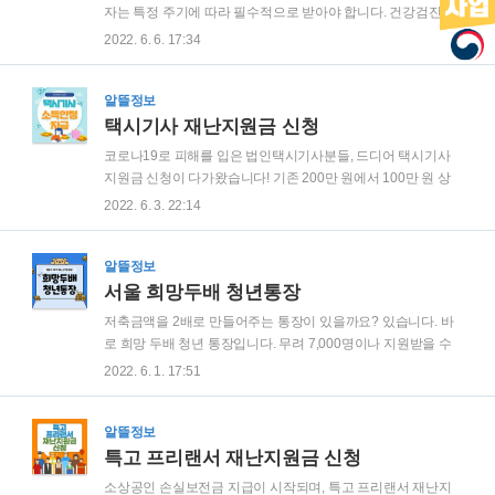
합니다. 3분만 꼼꼼하게 확인하신다면 수십, 수백가지의 정보들
자는 특정 주기에 따라 필수적으로 받아야 합니다. 건강검진을
을 통해 수백만원 이상의 가치를 얻어가실 수 있습니다. 소상공
받지 않는 경우 과태료가 두 배 가까이 올랐습니다. 5년간 건강
2022. 6. 6. 17:34
인 손실보전금, 소상공인 희망플러스 특례보증 등 다양한 소상
검진 미수검 횟수에 따라 1회 10만 원, 2회 20만 원, 3회 30만 원
공인 관련 정보 모음 안내 지역별 진..
의 과태료가 사업주에게 부과되며 일부러 검사를 시행하지 않
은 사업주에게는 1천만 원의 과태료가 부과됩니다. 하지만 사업
알뜰정보
주가 1년에 2회 이상 건강 검진에 대해 안내했다면 이는 근로자
택시기사 재난지원금 신청
귀책사유로 해당되어 근로자에게 과태료 300만 원이 부과됩니
코로나19로 피해를 입은 법인택시기사분들, 드디어 택시기사
다. 이렇듯 비싼 과태료를 내지 않기 위해서는 건강검진 대상자
지원금 신청이 다가왔습니다! 기존 200만 원에서 100만 원 상
조회를 제대로 확인해야 합니다. 2021년 국가 건강검진이 한시
향되어 1인당 300만 원이 지급됩니다. 오늘부터 신청 시작이며,
2022. 6. 3. 22:14
적으로 올해 6월 30일까지 연장되었으며, 기간이 많이 남지 않
신청기간이 여유롭지 않으니 지금 바로 신청하시기 바랍니다.
았으니 건강검진 대상자 ..
∨ 지원 대상 : 법인택시기사 ∨ 지원 금액 : 1인당 300만 원 ∨ 지
원 기간 : 6. 3. ~ 6. 14. 📢 잠깐! 꿀팁 빨리 신청하기!!! [전국]
알뜰정보
2022년 여행가는 달 추천 자세히 보기👆️ [전국] 일배움카드 신청
서울 희망두배 청년통장
하기 자세히 보기👆️ [서울] 희망두배 청년통장 신청 자세히 보기
저축금액을 2배로 만들어주는 통장이 있을까요? 있습니다. 바
👆️ [전국] 청년내일저축계좌 신청 자세히 보기👆️ 택시기사 지원
로 희망 두배 청년 통장입니다. 무려 7,000명이나 지원받을 수
금은? 17개 광역자체단체는 오늘, 6월 3일부터 택시기사 지원
있으며 1,080만 원을 적립할 수 있습니다. 내일부터 신청이니
2022. 6. 1. 17:51
사업을 실시합니다. 코로나19로 피해를 입은 ..
서두르세요! ∨ 신청 기간 : 6. 2. ~ 6. 24. ∨ 신청 자격 : 만 18세 ~
만 34세 서울시 거주자 ∨ 혜택 : 저축금액과 동일한 금액을 2~3
년 지원 (1,080만 원) ※ 잠깐! 이 외에도 다양한 혜택 정보가 있
알뜰정보
으니 참고하세요! [전국] 소상공인 손실보전금 신청 자세히 보기
특고 프리랜서 재난지원금 신청
👆️ [전국] 특고 프리랜서 지원금 신청 자세히 보기👆️ [전국] 노란
소상공인 손실보전금 지급이 시작되며, 특고 프리랜서 재난지