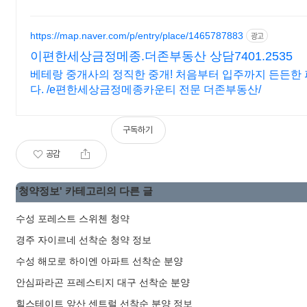
https://map.naver.com/p/entry/place/1465787883
광고
이편한세상금정메종.더존부동산 상담7401.2535
베테랑 중개사의 정직한 중개! 처음부터 입주까지 든든한
다. /e편한세상금정메종카운티 전문 더존부동산/
구독하기
공감
'
청약정보
' 카테고리의 다른 글
수성 포레스트 스위첸 청약
경주 자이르네 선착순 청약 정보
수성 해모로 하이엔 아파트 선착순 분양
안심파라곤 프레스티지 대구 선착순 분양
힐스테이트 앞산 센트럴 선착순 분양 정보