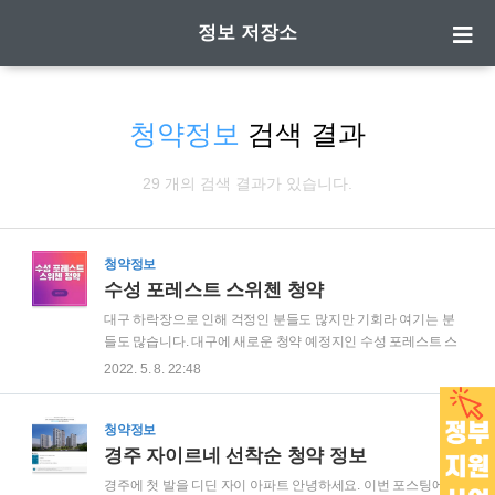
정보 저장소
청약정보
검색 결과
29 개의 검색 결과가 있습니다.
청약정보
수성 포레스트 스위첸 청약
대구 하락장으로 인해 걱정인 분들도 많지만 기회라 여기는 분
들도 많습니다. 대구에 새로운 청약 예정지인 수성 포레스트 스
위첸 아파트에 대해 알아보도록 하겠습니다. 공식 홈페이지뿐
2022. 5. 8. 22:48
만 아니라 다양한 커뮤니티의 내용들을 함께 안내하니 꼼꼼히
확인해보시길 바랍니다! ☞ 수성 포레스트 스위첸 청약 공식 홈
페이지 바로가기 수성 포레스트 스위첸 청약 사업개요 대지위
청약정보
치: 대구광역시 수성구 파동 118-118번지 외 248필지 건축규
경주 자이르네 선착순 청약 정보
모: 지하 7층 ~ 지상 15층 / 아파트 17개 동 총 755세대 주차대
경주에 첫 발을 디딘 자이 아파트 안녕하세요. 이번 포스팅에서