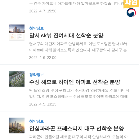
수: 1162대 아래 내용을 통해 수성 포레스트 스위첸 아파트의
는 경주 자이르네 아파트에 대해 알아보도록 하겠습니다. 경주
프리미엄과 청약 분위기도 함께 확인해보시고 좋은 결정 하시
시 현곡면 하구리 431-02일원이 지어질 아파트로 지하 2층부터
2022. 4. 7. 15:50
길 바랍니다. 수성 포레스트 스위첸 청약 프리미엄 1. 뉴 노멀 혁
지상 25층 4개동 총 494세대 입주예정입니다. 과연 경주 자이
신주거 대구 최초로 테라스, 복..
르네는 어떤 장점이 있을까요? 공식 홈페이지에서는 총 6개의
프리미엄에 대해 안내하고 있습니다. 1. 브랜드 프리미엄: 자이
청약정보
는 국내에서는 어떤 지역에서든 선호하는 브랜드로 경주에서는
달서 sk뷰 잔여세대 선착순 분양
처음 들어선다고 합니다. 2. 신도심 프리미엄: 경주의 현곡지구
달서구의 대단지 아파트 안녕하세요. 이번 포스팅은 달서 sk뷰
는 4천여 세대가 모여있는 신도심입니다. 3. 역세권 프리미엄:
아파트에 대해 알아보도록 하겠습니다. 대구광역시 달서구 본
동해선 서경주역과 가까이 있어 대구, 포항, 울산, 부산을 잇는
리동 433번지에 위치할 예정으로 지하 2층~지상 29층 9개동 총
2022. 4. 6. 22:00
신경주 생활권입니다. 도보권의 역세권이며, 추후 7번 국도 상
1196세대의 대단지 아파트입니다. 주변에 근린생활시설 2개동
구-효현 구간이 개통 예정이..
이 함께 들어서게 되어 편의시설도 가깝게 이용 가능합니다. 그
렇다면 입지적 장점으로는 어떤 점이 있을까요? 공식 홈페이지
청약정보
에서 소개하는 내용을 함께 보시겠습니다. 먼저 용산역, 죽전역
수성 해모로 하이엔 아파트 선착순 분양
과 가까워 대중교통 이용이 편리하고 달구벌대로, 와룡로, 남대
탁 트인 조망, 수성구 최고의 주거환경 안녕하세요. 정보 매니저
구 IC와 인접하여 대구 전역과 접근성이 좋습니다. 또한, 덕인초
입니다. 이번 포스팅에서는 수성 해모로 하이엔 아파트에 대해
등학교와 도보거리에 위치한다는 장점이 있으며, 새본리중, 대
알아보도록 하겠습니다. 대구광역시 수성구 파동 540-14번지
2022. 4. 5. 13:25
건중, 대건고, 달성고 등 다수의 학교가 위치하여 학군이 형성되
일원에 위치할 아파트로 지하 2층부터 지상 21층 11개동 총
어 있습니다. 또한 주변 대형마트, ..
795세대 입주할 예정입니다. 일반분양은 576세대로 59 타입
358세대, 75 타입 73세대, 84 타입 145세대 분양 예정이며, 주
청약정보
차대수는 1016대로 적정한 선입니다. 사진으로만 보면 앞에 신
안심파라곤 프레스티지 대구 선착순 분양
천이 흐르고 파동 IC와 근접해 보이는데요. 공식 홈페이지를 통
파라곤이 만들어갈 새로운 대구의 시작 안녕하세요. 오늘의 아